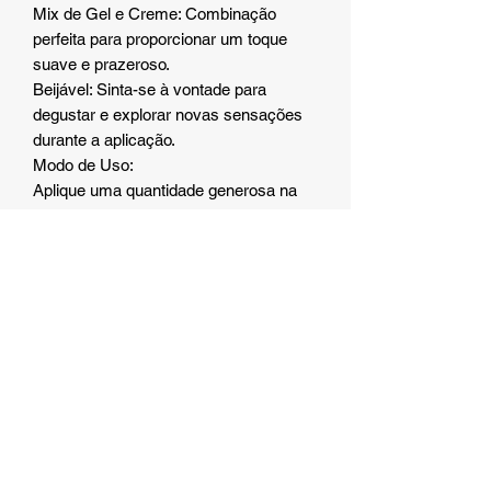
Mix de Gel e Creme: Combinação
perfeita para proporcionar um toque
suave e prazeroso.
Beijável: Sinta-se à vontade para
degustar e explorar novas sensações
durante a aplicação.
Modo de Uso:
Aplique uma quantidade generosa na
mão.
Massageie suavemente a região
desejada.
Delicie-se com o aroma e o sabor
irresistível de morango com creme.
Contém 320ml