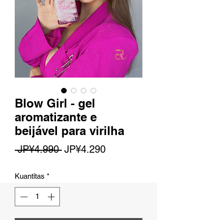
Blow Girl - gel
aromatizante e
beijável para virilha
Harga
Harga
 JP¥4.990 
JP¥4.290
Reguler
Promosi
Kuantitas
*