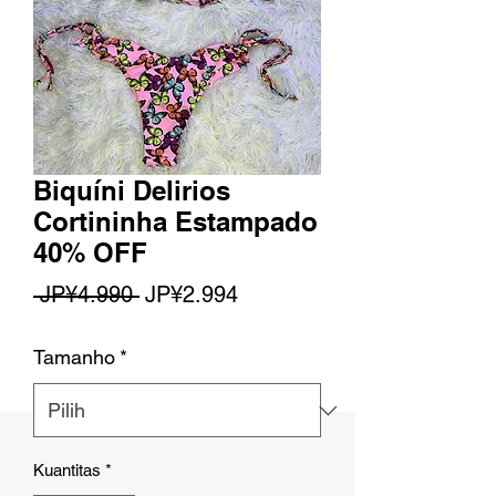
Biquíni Delirios
Cortininha Estampado
40% OFF
Harga
Harga
 JP¥4.990 
JP¥2.994
Reguler
Promosi
Tamanho
*
Kuantitas
*