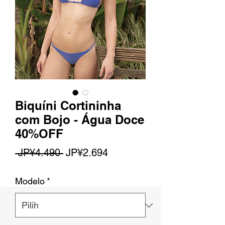
Biquíni Cortininha
com Bojo - Água Doce
40%OFF
Harga
Harga
 JP¥4.490 
JP¥2.694
Reguler
Promosi
Modelo
*