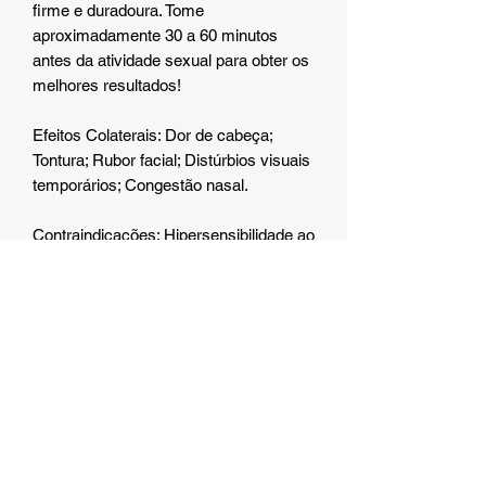
firme e duradoura. Tome
aproximadamente 30 a 60 minutos
antes da atividade sexual para obter os
melhores resultados!
Efeitos Colaterais: Dor de cabeça;
Tontura; Rubor facial; Distúrbios visuais
temporários; Congestão nasal.
Contraindicações: Hipersensibilidade ao
citrato de sildenafila ou outros
componentes da fórmula; Uso
concomitante com medicamentos que
contenham nitratos; Pessoas com
problemas cardíacos sem avaliação
médica.