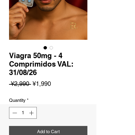
Viagra 50mg - 4
Comprimidos VAL:
31/08/26
Regular
Sale
 ¥2,990 
¥1,990
Price
Price
Quantity
*
Add to Cart