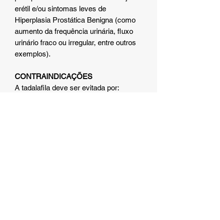
erétil e/ou sintomas leves de
Hiperplasia Prostática Benigna (como
aumento da frequência urinária, fluxo
urinário fraco ou irregular, entre outros
exemplos).
CONTRAINDICAÇÕES
A tadalafila deve ser evitada por:
Pacientes alérgicos ao fármaco ou aos
demais componentes da fórmula;
Pacientes que não apresentam
disfunção erétil ou Hiperplasia
Prostática Benigna;
Pacientes com deformações
anatômicas do pênis (angulação,
fibrose cavernosa, doença de Peyronie,
entre outras);
Pacientes com condições que possam
predispô-los ao priapismo (ereção