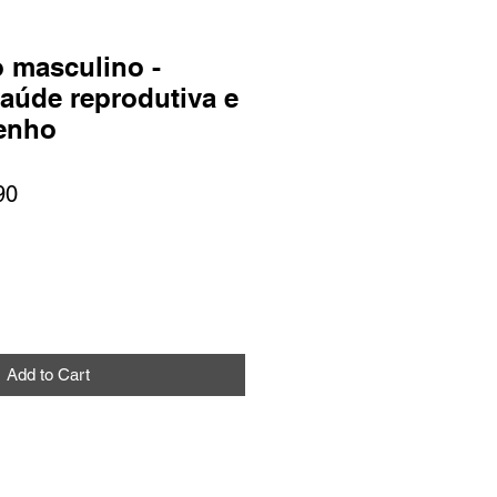
 masculino -
saúde reprodutiva e
enho
ar
Sale
90
Price
Add to Cart