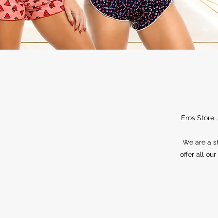
Eros Store 
We are a st
offer all ou