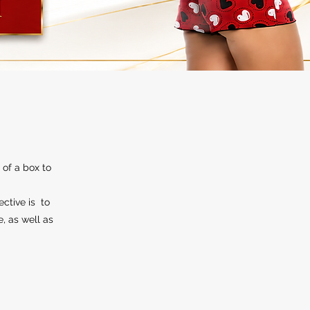
 of a box to
ective is to
e, as well as