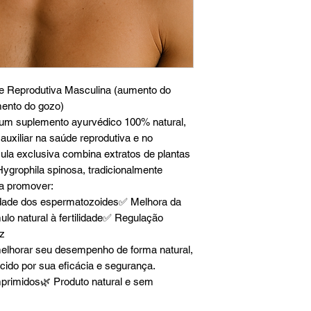
e Reprodutiva Masculina (aumento do
ento do gozo)
m suplemento ayurvédico 100% natural,
uxiliar na saúde reprodutiva e no
la exclusiva combina extratos de plantas
grophila spinosa, tradicionalmente
ra promover:
dade dos espermatozoides✅ Melhora da
ulo natural à fertilidade✅ Regulação
az
lhorar seu desempenho de forma natural,
do por sua eficácia e segurança.
primidos🌿 Produto natural e sem