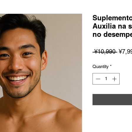
Suplemento
Auxilia na 
no desemp
Regul
 ¥10,990 
¥7,9
Price
Quantity
*