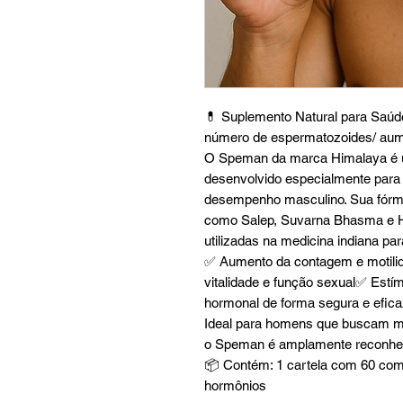
💊 Suplemento Natural para Saúd
número de espermatozoides/ aum
O Speman da marca Himalaya é u
desenvolvido especialmente para a
desempenho masculino. Sua fórmu
como Salep, Suvarna Bhasma e Hy
utilizadas na medicina indiana pa
✅ Aumento da contagem e motili
vitalidade e função sexual✅ Estím
hormonal de forma segura e efic
Ideal para homens que buscam me
o Speman é amplamente reconheci
📦 Contém: 1 cartela com 60 com
hormônios