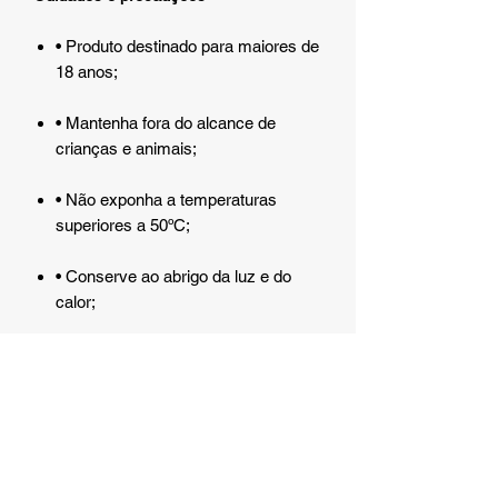
• Produto destinado para maiores de
18 anos;
• Mantenha fora do alcance de
crianças e animais;
• Não exponha a temperaturas
superiores a 50ºC;
• Conserve ao abrigo da luz e do
calor;
• Leia a composição antes do uso e
certifique-se que não tem alergia;
• Em caso de irritação, suspenda o
uso e procure orientação médica;