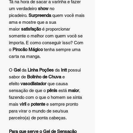
Tá na hora de sacar a varinha e fazer
um verdadeiro
show
no
picadeiro.
Surpreenda
quem você mais
ama e mostre que a sua
maior
satisfação
é proporcionar
somente o melhor com quem você se
importa. E como conseguir isso? Com
o
Pirocão Mágico
tenha sempre uma
carta na manga.
O
Gel
da
Linha Poções
da
Intt
possui
sabor de
Bolinho de Chuva
e
efeito
vasodilatador
que causa
sensação de que o
pênis
está
maior
,
fazendo com o que o homem se sinta
mais
viril
e
potente
e sempre pronto
para virar o mundo de seu/sua
parceiro(a) de ponta cabeças.
Para que serve o Gel de Sensação