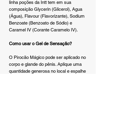
linha poções da Intt tem em sua
composição Glycerin (Glicerol), Agua
(Água), Flavour (Flavorizante), Sodium
Benzoate (Benzoato de Sódio) e
Caramel IV (Corante Caramelo IV).
Como usar o Gel de Sensação?
O Pirocão Mágico pode ser aplicado no
corpo e glande do pênis. Aplique uma
quantidade generosa no local e espalhe
até que o produto seja absorvido. Agora
é só aproveitar e sentir o prazer e a
potência tomando conta de você.
Quais Cuidados e Precauções Preciso
Ter ao Usar o Gel?
• Não expor a temperatura superior
a 50ºC.