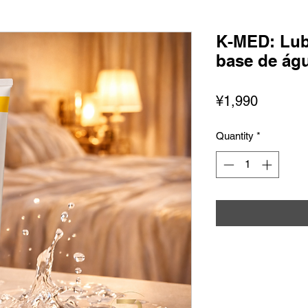
K-MED: Lubr
base de ág
Price
¥1,990
Quantity
*