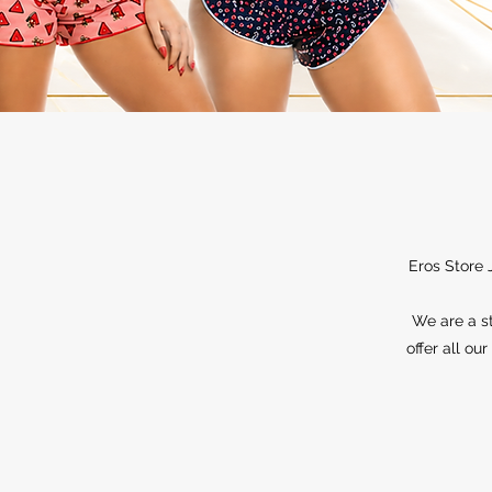
Eros Store 
We are a st
offer all ou