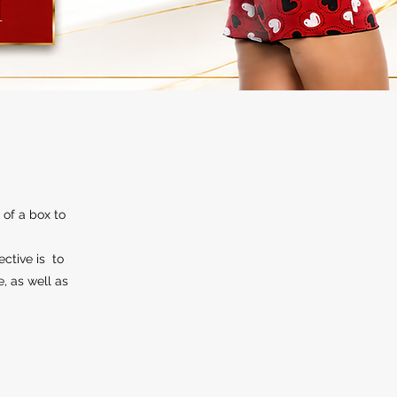
 of a box to
ective is to
e, as well as