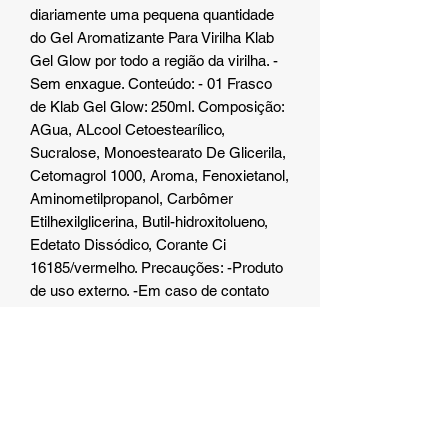
diariamente uma pequena quantidade
do Gel Aromatizante Para Virilha Klab
Gel Glow por todo a região da virilha. -
Sem enxague. Conteúdo: - 01 Frasco
de Klab Gel Glow: 250ml. Composição:
AGua, ALcool Cetoestearílico,
Sucralose, Monoestearato De Glicerila,
Cetomagrol 1000, Aroma, Fenoxietanol,
Aminometilpropanol, Carbômer
Etilhexilglicerina, Butil-hidroxitolueno,
Edetato Dissódico, Corante Ci
16185/vermelho. Precauções: -Produto
de uso externo. -Em caso de contato
com os olhos, enxágue com água em
abundância. -Havendo irritação
suspenda o uso e procure orientação
médica. -Manter em local fresco e ao
abrigo de luz intensa. Mantenha fora do
alcance de crianças e animais