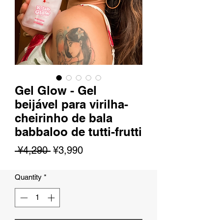
Gel Glow - Gel
beijável para virilha-
cheirinho de bala
babbaloo de tutti-frutti
Regular
Sale
 ¥4,290 
¥3,990
Price
Price
Quantity
*