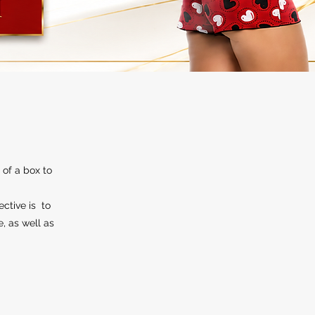
 of a box to
ective is to
e, as well as