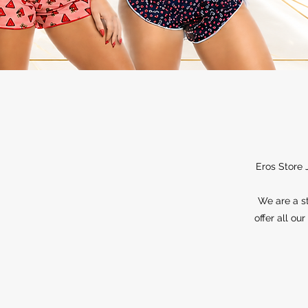
Eros Store 
We are a st
offer all ou