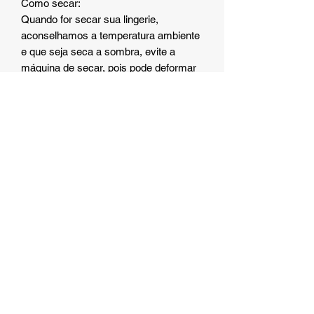
Como secar:
Quando for secar sua lingerie,
aconselhamos a temperatura ambiente
e que seja seca a sombra, evite a
máquina de secar, pois pode deformar
sua peça.
Os acessórios não estão inclusos à
fantasia.
Eros Store Japan
Eros Store Japan is a virtual store with the
commitment to bring love in the form of a box to all of