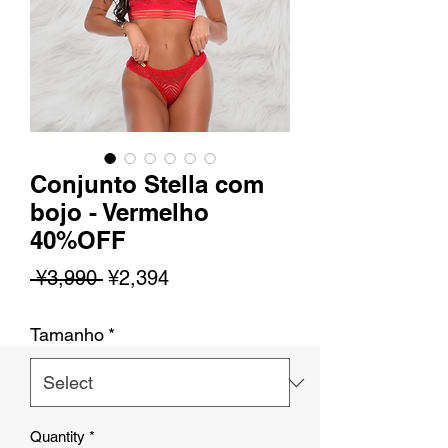
Conjunto Stella com
bojo - Vermelho
40%OFF
Regular
Sale
 ¥3,990 
¥2,394
Price
Price
Tamanho
*
Quantity
*