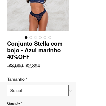
Conjunto Stella com
bojo - Azul marinho
40%OFF
Regular
Sale
 ¥3,990 
¥2,394
Price
Price
Tamanho
*
Quantity
*