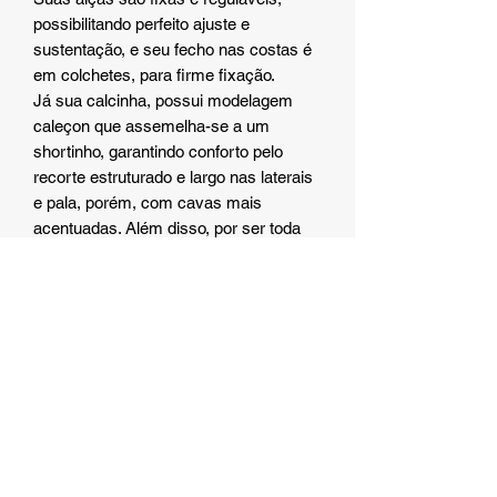
possibilitando perfeito ajuste e
sustentação, e seu fecho nas costas é
em colchetes, para firme fixação.
Já sua calcinha, possui modelagem
caleçon que assemelha-se a um
shortinho, garantindo conforto pelo
recorte estruturado e largo nas laterais
e pala, porém, com cavas mais
acentuadas. Além disso, por ser toda
em renda, não marca, não aperta e se
ajusta perfeitamente ao corpo,
contornando e amoldando-se aos
quadris, deixando sua a silhueta ainda
mais atenuada e o bumbum ainda mais
evidente e empinado.