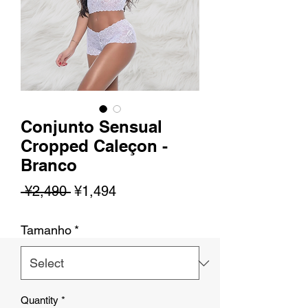
Conjunto Sensual
Cropped Caleçon -
Branco
Regular
Sale
 ¥2,490 
¥1,494
Price
Price
Tamanho
*
Quantity
*