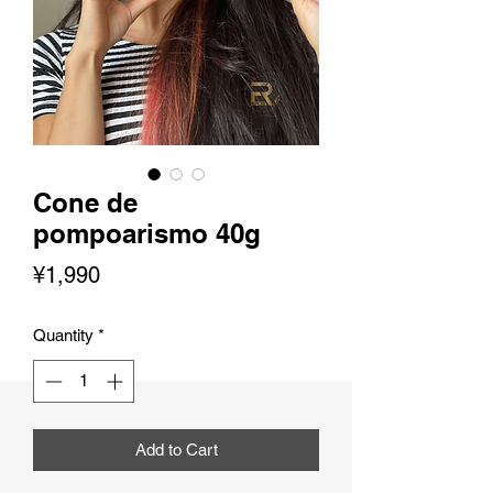
Cone de
pompoarismo 40g
Price
¥1,990
Quantity
*
Add to Cart