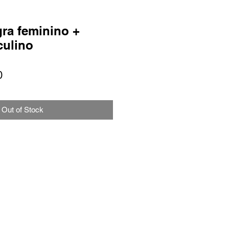
ra feminino +
culino
r
Sale
0
Price
Out of Stock