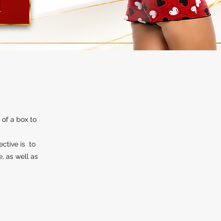
 of a box to
ective is to
e, as well as