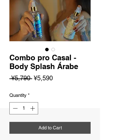
Combo pro Casal -
Body Splash Árabe
Regular
Sale
 ¥5,790 
¥5,590
Price
Price
Quantity
*
Add to Cart