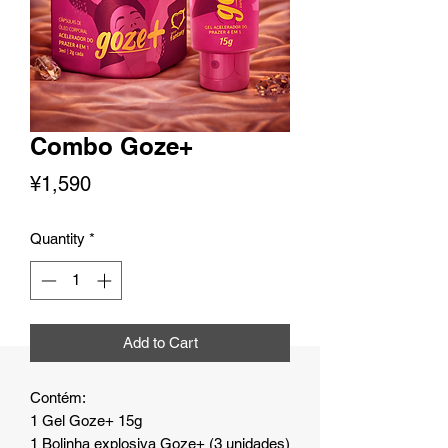
Combo Goze+
Price
¥1,590
Quantity
*
Add to Cart
Contém:
1 Gel Goze+ 15g
1 Bolinha explosiva Goze+ (3 unidades)