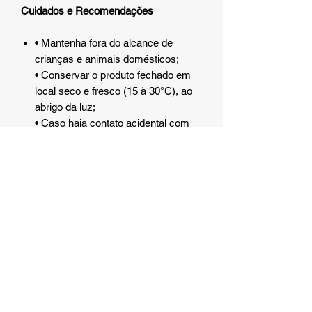
Cuidados e Recomendações
• Mantenha fora do alcance de
crianças e animais domésticos;
• Conservar o produto fechado em
local seco e fresco (15 à 30°C), ao
abrigo da luz;
• Caso haja contato acidental com
os olhos, lavar com água em
abundância;
• Em caso de irritações, suspenda o
uso e busque orientação médica;
• Evite lesões ou agravamento de
patologias existentes. Não utilize
esse produto em zonas inflamadas,
inchadas ou em pele com
lacerações.
Atenção:
Algumas das embalagens