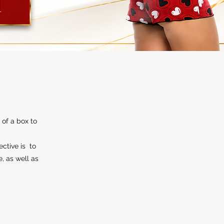
 of a box to
ective is to
e, as well as