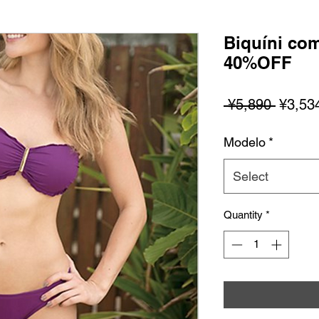
Biquíni co
40%OFF
Regula
 ¥5,890 
¥3,53
Price
Modelo
*
Select
Quantity
*