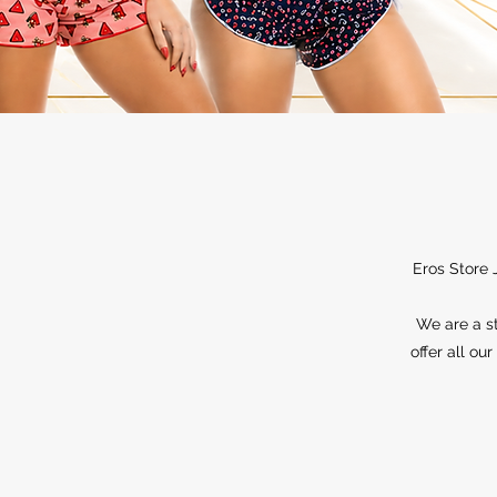
Eros Store 
We are a st
offer all ou