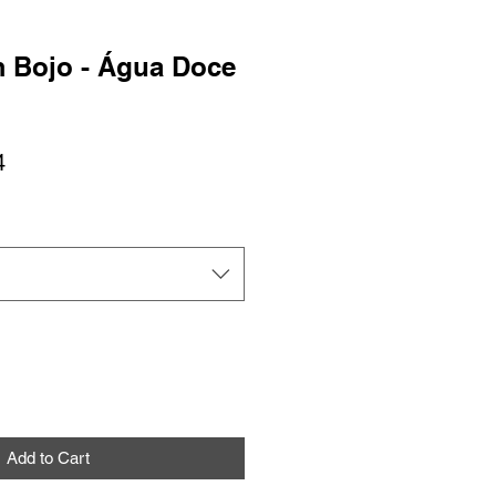
m Bojo - Água Doce
r
Sale
4
Price
Add to Cart