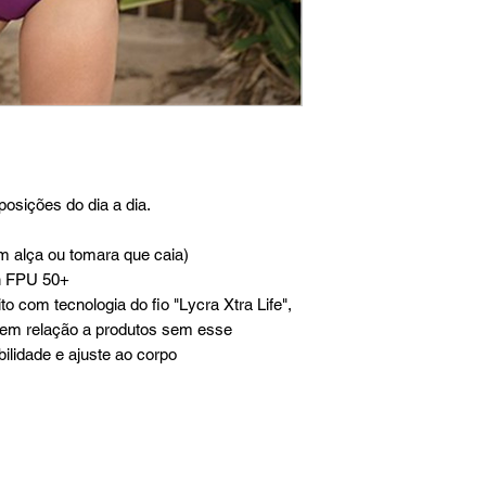
osições do dia a dia.
m alça ou tomara que caia)
on FPU 50+
to com tecnologia do fio "Lycra Xtra Life",
o em relação a produtos sem esse
bilidade e ajuste ao corpo