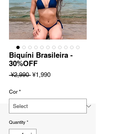
Biquíni Brasileira -
30%OFF
Regular
Sale
 ¥2,990 
¥1,990
Price
Price
Cor
*
Quantity
*